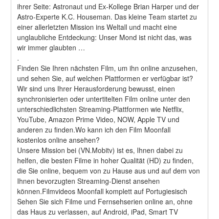
ihrer Seite: Astronaut und Ex-Kollege Brian Harper und der 
Astro-Experte K.C. Houseman. Das kleine Team startet zu 
einer allerletzten Mission ins Weltall und macht eine 
unglaubliche Entdeckung: Unser Mond ist nicht das, was 
wir immer glaubten … 
.
Finden Sie Ihren nächsten Film, um ihn online anzusehen, 
und sehen Sie, auf welchen Plattformen er verfügbar ist?
Wir sind uns Ihrer Herausforderung bewusst, einen 
synchronisierten oder untertitelten Film online unter den 
unterschiedlichsten Streaming-Plattformen wie Netflix, 
YouTube, Amazon Prime Video, NOW, Apple TV und 
anderen zu finden.Wo kann ich den Film Moonfall 
kostenlos online ansehen?
Unsere Mission bei (VN.Mobitv) ist es, Ihnen dabei zu 
helfen, die besten Filme in hoher Qualität (HD) zu finden, 
die Sie online, bequem von zu Hause aus und auf dem von 
Ihnen bevorzugten Streaming-Dienst ansehen 
können.Filmvideos Moonfall komplett auf Portugiesisch
Sehen Sie sich Filme und Fernsehserien online an, ohne 
das Haus zu verlassen, auf Android, iPad, Smart TV 